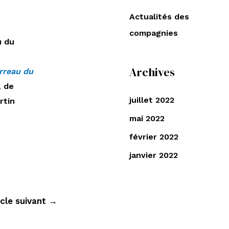
e
Actualités des
r
compagnies
c
u du
h
e
Archives
rreau du
r
, de
juillet 2022
rtin
:
mai 2022
février 2022
janvier 2022
icle suivant
→