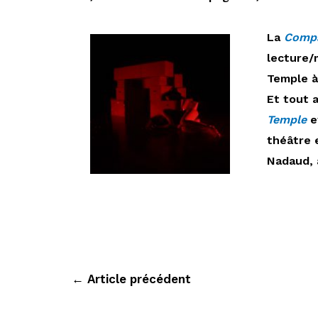
La
Compa
lecture/
Temple à 
Et tout 
Temple
e
théâtre 
Nadaud, 
Navigation
←
Article précédent
de
l’article