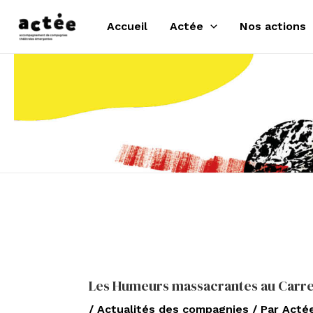
Aller
Accueil
Actée
Nos actions
au
contenu
Les Humeurs massacrantes au Carr
/
Actualités des compagnies
/ Par
Acté