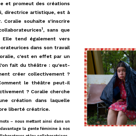
se et promeut des créations
 directrice artistique, est à
r. Coralie souhaite s’inscrire
1
collaborateurices
, sans que
. Elle tend également vers
orateurices dans son travail
oralie, c’est en effet par un
’on fait du théâtre : qu’est-
ment créer collectivement ?
omment le théâtre peut-il
ectivement ? Coralie cherche
’une création dans laquelle
e liberté créatrice.
s mots – nous mettant ainsi dans un
t davantage la gente féminine à nos
llaborateurs et/ou collaboratrices.