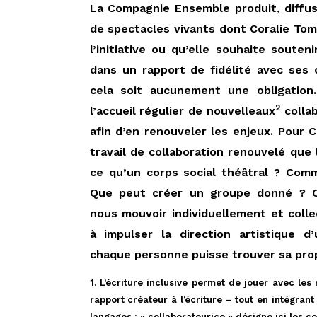
La Compagnie Ensemble produit, diffu
de spectacles vivants dont Coralie Tomi,
l’initiative ou qu’elle souhaite souteni
dans un rapport de fidélité avec ses 
cela soit aucunement une obligation
2
l’accueil régulier de nouvelleaux
collab
afin d’en renouveler les enjeux. Pour C
travail de collaboration renouvelé que l
ce qu’un corps social théâtral ? Com
Que peut créer un groupe donné ? C
nous mouvoir individuellement et coll
à impulser la direction artistique d
chaque personne puisse trouver sa propr
1. L’écriture inclusive permet de jouer avec le
rapport créateur à l’écriture – tout en intégran
langages : « collaborateurice » désigne ici les co