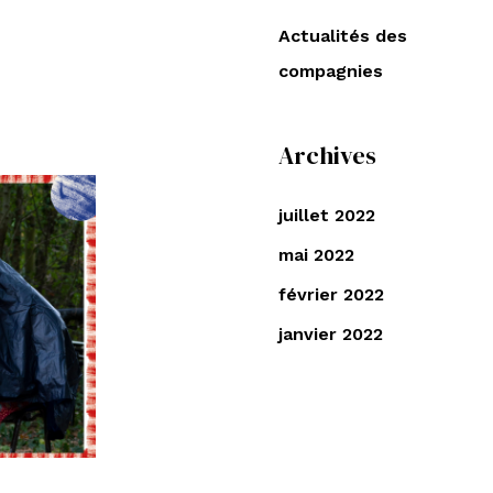
e
Actualités des
r
compagnies
c
h
e
Archives
r
juillet 2022
:
mai 2022
février 2022
janvier 2022