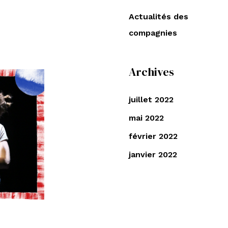
e
Actualités des
r
compagnies
c
h
e
Archives
r
juillet 2022
:
mai 2022
février 2022
janvier 2022